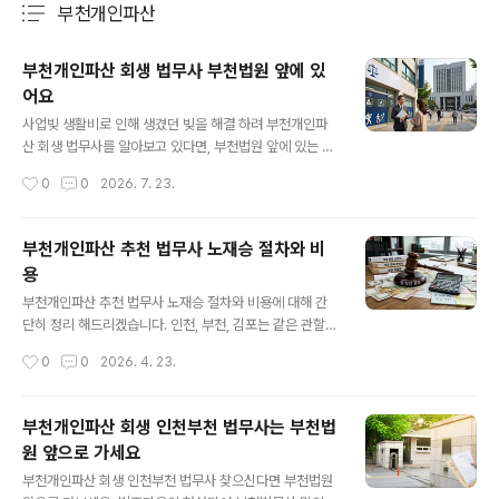
부천개인파산
분류 전체보기
주요 글 목록
부천개인파산 회생 법무사 부천법원 앞에 있
어요
글 내용
사업빚 생활비로 인해 생겼던 빚을 해결 하려 부천개인파
산 회생 법무사를 알아보고 있다면, 부천법원 앞에 있는 부
천법무사 노재승 법무사를 찾아 무료상담을 받아보세요.
작성시간
0
0
2026. 7. 23.
부천법원 앞에는 법무사 변호사 사무실이 밀집해 법조타운
을 형성하고 있어 비교적 비용도 저렴한 곳이 있고 오랜기
간 한자리에서 영업해 실력있는 사무실이 많이 있습니다.
부천개인파산 추천 법무사 노재승 절차와 비
일단 전화로 무료상담 해주는 곳이 있으니 전화로 간단히
용
상담 받고 비용 문의 하고 문자로 서류 전송 받아 미리 준비
글 내용
해 방문하면 더 빠르게 부천개인파산 회생을 진행 할 수 있
부천개인파산 추천 법무사 노재승 절차와 비용에 대해 간
습니다. 1. 부천개인파산 회생 법무사 비용- 개인파산 개인
단히 정리 해드리겠습니다. 인천, 부천, 김포는 같은 관할
회생은 서류 심사만으로 끝나는 변론없는 신청사건 이기
법원인 인천지방법원의 심사를 받습니다. 부천개인파산도
작성시간
0
0
2026. 4. 23.
때문에 변호사 법무사 업무차이가 없습니다. 오랜기간 회
인천지방법원에서 심사 관리를 하는데 특징이 파산관재인
생파산을 해 온 업무 실무 능력만 있으면 비용..
서류 제출시 자세한 서류 심사로 최근채무 최근 카드빚 사
용처 재산처분내역, 보험처분내역, 상속내역 가족간 통장
부천개인파산 회생 인천부천 법무사는 부천법
거래내역등 정말 꼼꼼히 서류를 살펴보고 환가 결정을 합
원 앞으로 가세요
니다. 환가 결정이 안나오면 좋지만 감당 하기 힘든 환가 결
글 내용
정으로 개인파산 선고는 받아도 결국 면책을 못 받는 분들
부천개인파산 회생 인천부천 법무사 찾으신다면 부천법원