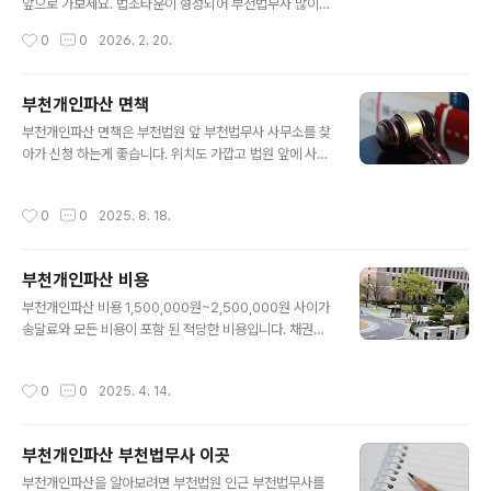
도 있습니다. 따라서 빚이 최근 채무라면 일단 개인파산으
앞으로 가보세요. 법조타운이 형성되어 부천법무사 많이
로 빚을 탕감 받을 생각 하지 말고 차라리 일을 해서 개인회
위치해 있습니다. 법원 앞 법무사 사무실이 좋은 점은 오랜
작성시간
0
0
2026. 2. 20.
생을 신청 하는게 더 좋습니다. 1. 부천개인파산 신청자격-
기간 한 자리에서 업무 처리를 해 온 법무사가 일도 잘 하지
부천법무사 노재승 사무소와 무료전화상담시..
만 비용도 저렴한 곳이 있습니다. 이 글을 작성한 부천법무
사 노재승 사무소도 저렴한 비용으로 부천개인파산 회생
부천개인파산 면책
사건 진행 하고 있으니 무료상담 받으로 언제든 방문해주
글 내용
부천개인파산 면책은 부천법원 앞 부천법무사 사무소를 찾
세요. 1. 부천개인파산 절차- 부천개인파산 절차는 개인이
아가 신청 하는게 좋습니다. 위치도 가깝고 법원 앞에 사무
혼자 하기는 불가능합니다. 채권조사 하고 부채증명서 발
실이 많아 비용도 저렴하고 업무처리를 잘 해줍니다. 추천
급해 채권자목록 작성부터 진술서, 재산목록, 면제재산 신
하는 부천법무사는 이 글을 작성한 뉴법조타운 303호 노
청, 주소보정, 채권자 이의신청 답변서, 사실조회 요청등 전
작성시간
0
0
2025. 8. 18.
재승 법무사 사무소입니다. 무료전화 상담을 통해 1:1맞춤
문적인 서류작성 보완 작업이 필수 입니다. 특히 절차 중 가
실무 상담을 하고 기각 가능성 없는 사건만 수임 합니다. 보
장 신경써서 해야 하는 파산관재인 서..
정명령 절차에서 법원의 부당한 청산가치 계산 요구에는
부천개인파산 비용
추가보정으로 최대한 소명 자료를 제출해 대응 합니다. 1.
글 내용
부천개인파산 면책 가능성-파산선고는 중요하지 않습니
부천개인파산 비용 1,500,000원~2,500,000원 사이가
다. 부천개인파산 빚탕감은 면책을 받아야 빚탕감을 받는
송달료와 모든 비용이 포함 된 적당한 비용입니다. 채권자
것이기 때문에 1:1맞춤 상담에서 면책 가능성을 집중적으
수에 따라 비용이 달라 지는데 100,000원씩 달라지며 채
로 살펴보고 면책이 불가능하면 회생 가능성까지 고려합니
권자가 12곳이면 2,500,000원이 됩니다. 꼭 송달료가 포
작성시간
0
0
2025. 4. 14.
다. -단순히 소득이 무직이라 부천개인파산..
함 된 비용인지 확인은 필수 입니다. 부천개인파산 비용 중
필수 별도 비용은 파산관재인 비용 300,000원 입니다. 이
외 추가 보정비는 안받는 곳을 찾으세요. 부천개인파산 비
부천개인파산 부천법무사 이곳
용 문의가 많습니다. 비용 차이가 업체마다 큰데 무슨 차이
글 내용
냐는 질문이 많은데요. 결론부터 말하자면 비싼곳이 일을
부천개인파산을 알아보려면 부천법원 인근 부천법무사를