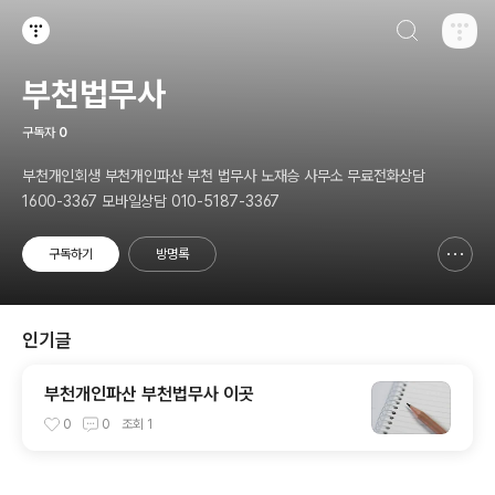
검색하기
티스토리
부천법무사
구독자
0
부천개인회생 부천개인파산 부천 법무사 노재승 사무소 무료전화상담
1600-3367 모바일상담 010-5187-3367
구독하기
방명록
신고하기 레이어
열기
인기글
부천개인파산 부천법무사 이곳
0
0
조회
1