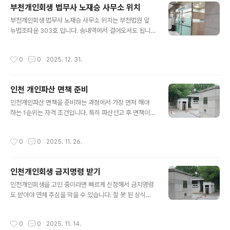
다. 법원에서 보정을 통해 빚을 더 갚으라는 압박을 하는 법
부천개인회생 법무사 노재승 사무소 위치
원이기 때문에 대응 보정을 잘 해야 합니다. 부천개인파산
글 내용
부천개인회생 법무사 노재승 사무소 위치는 부천법원 앞
도 마찬가지 입니다. 보정이 쉽게 지나가지 않는 법원입니
뉴법조타운 303호 입니다. 송내역에서 걸어오셔도 됩니
다.1. 부천개인회생 부천개인파산은 부천법무사 노재승-인
다. 주차는 인근 공영주자창 이용하세요. 부천개인회생 파
천지방법원의 심사 기준은 다른 법원과 많이 다릅니다-인
산 법무사 노재승 사무소는 회생파산을 주업무로 무료상담
천지방법원의 보정처리를 많이 해 본 사무실이 잘 합니다-
작성시간
0
0
2025. 12. 31.
을 해드리고 있습니다. 언제든 전화 방문 상담 문의 주시면
보정 잘 해야 빚도 더 탕감 받습니다 실제 법원이 30%갚
됩니다. 1:1맞춤 계산으로 확실하고 정확한 상담 해드립니
으라고 하는거 반박 보정으로 10%만 갚게 결과까지 나..
다. 안되는건 안받습니다. 비용도 최대한 저렴하게 분납 하
인천 개인파산 면책 준비
세요.1. 부천개인회생 법무사 노재승 사무소-인천, 부천 개
글 내용
인회생 파산 잘 준비해서 보정처리도 잘 해야 빚을 더 탕감
인천개인파산 면책을 준비하는 과정에서 가장 먼저 해야
받습니다-인천, 부천 사건을 많이 해 본 법무사 사무소가
하는 1순위는 자격 조건입니다. 특히 파산선고 후 면책이
보정처리 잘 합니다-최소한의 계약금으로 빠른 접수 먼저
가능한지 까지 확실하게 1:1 상담을 받고 면책 기각시 환불
해서 추심부터 막아드립니다-비용은 저렴하게, 분납 이자
까지 해준다는 믿을 수 있는 법무사를 찾아 신청 해야 합니
작성시간
0
0
2025. 11. 26.
분납 수수료 없이 편하게 나눠 주세요..
다. 최근 면책 불가능한 파산을 신청하고 면책 안되면 직장
구해서 회생으로 면책 받자고 수임료를 또 받는 사무실이
있다고 합니다. 처음 부터 면책이 기각 될 파산은 안해야 합
인천개인회생 금지명령 받기
니다.1. 개인파산 면책 자격-최근 채무, 최근 실직은 개인파
글 내용
산으로 면책 받기 어렵습니다.-오랜 채무, 오랜 연체기간,
인천개인회생을 고민 중이라면 빠르게 신청해서 금지명령
장기 실업자, 신용불량자면 개인파산으로 면책 가능성이
도 받아야 연체 추심을 막을 수 있습니다. 잘 못 된 상식이
높습니다.-채무 원인이 주식, 도박, 코인, 사행성, 낭비, 사
있는데 취업후 3개월 기다릴 필요 없습니다. 취업 하자마
치라면 면책불가 입니다.-세금이나 담보대출은 탕감 불가
자 근로계약서 작성 되면 개인회생 빠르게 신청 하세요. 급
작성시간
0
0
2025. 11. 14.
입니다.-사업빚이나 ..
여 내역은 나중에 심사과정에서 제출해도 됩니다. 근로계