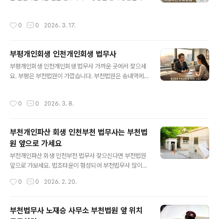
차이가 많이 난다고 다음날 서류 들고 와서 문의를 하시는
담 없이 하고 저렴한 법무사 찾아가 신청 하세요. 개인파산
데 저희 부천법무사 노재승 사무소는 한자리에서 오랜 기
을 하지 않으면 내가 죽으면 내 가족이 내 빚을 갚아야 합니
작성시간
0
0
2026. 3. 17.
간 회생파산 업무를 주로 해왔습니다. 신생 ..
다. 빚의 악순환 고리를 개인파산 면책을 통해 벗어나세요.
빚 없이 남은 새인생 살면 됩니다. 개인파산 면책을 받는 다
고 해서 인생이 망한게 아니고 다시 경제 활동 가능하고 연
부평개인회생 인천개인회생 법무사
예인도 하고 잘 살고 있습니다. 걱정하지 말고 빚을 전부 없
글 내용
애주는 개인파산 면책 제도 적극 신청 하세요. 다만, 파격적
부평개인회생 인천개인회생 법무사 가까운 곳에서 찾으세
인 빚탕감 혜택만큼 누구나 다 신청하고 통과 가능 하지 않
요. 부평은 부천법원이 가깝습니다. 부천법원은 송내역에
습니다. 일단 개인파산 면책 신청 자격을 확인하세요.1. 인
있어 접급성이 좋고 부천법원 앞 법조타운이 형성 되어 있
천개인파산 전문 법무사 무료상담- 인천, 부천은 같은 관할
어 법무사 사무소가 많이 밀집해 있어 비용도 저렴하고 실
작성시간
0
0
2026. 3. 8.
법원으로 부천 법..
무 능력을 갖춘 사무실이 많은데 이 글을 작성한 부천법무
사 노재승 사무소도 인천, 부천 개인회생 파산을 주업무로
오랜 기간 한 곳에서 일 하고 있습니다. 방문 전화 모두 무
부천개인파산 회생 인천부천 법무사는 부천법
료상담으로 부평개인회생 상담 해드리니 부담 없이 연락
원 앞으로 가세요
주세요 (무료상담전화 1600-3367)1. 부평개인회생 인천
글 내용
부천법무사 노재승 사무소- 부평개인회생은 인천, 부천 같
부천개인파산 회생 인천부천 법무사 찾으신다면 부천법원
은 관할로 인천지방법원에서 심사를 합니다. 인천지방법원
앞으로 가보세요. 법조타운이 형성되어 부천법무사 많이
사건은 절차가 길고 잦은 추가 보정으로 변제금 상향을 시
위치해 있습니다. 법원 앞 법무사 사무실이 좋은 점은 오랜
작성시간
0
0
2026. 2. 20.
키는 법원이라 보정 처리를 더 꼼꼼하게 ..
기간 한 자리에서 업무 처리를 해 온 법무사가 일도 잘 하지
만 비용도 저렴한 곳이 있습니다. 이 글을 작성한 부천법무
사 노재승 사무소도 저렴한 비용으로 부천개인파산 회생
부천법무사 노재승 사무소 부천법원 앞 위치
사건 진행 하고 있으니 무료상담 받으로 언제든 방문해주