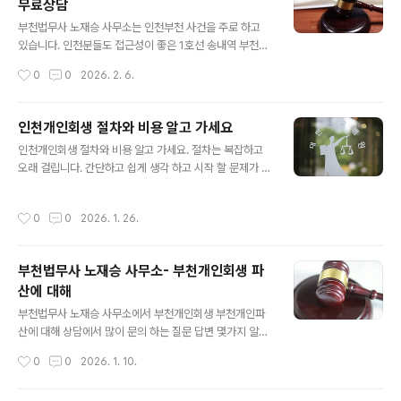
무료상담
세요. 1. 부천개인파산 절차- 부천개인파산 절차는 개인이
글 내용
혼자 하기는 불가능합니다. 채권조사 하고 부채증명서 발
부천법무사 노재승 사무소는 인천부천 사건을 주로 하고
급해 채권자목록 작성부터 진술서, 재산목록, 면제재산 신
있습니다. 인천분들도 접근성이 좋은 1호선 송내역 부천법
청, 주소보정, 채권자 이의신청 답변서, 사실조회 요청등 전
원 앞에 위치해 회생 파산 무료상담을 해드립니다. 전화 방
작성시간
0
0
2026. 2. 6.
문적인 서류작성 보완 작업이 필수 입니다. 특히 절차 중 가
문 모두 무료상담 해드리니 회생 파산 문의 언제나 환영 입
장 신경써서 해야 하는 파산관재인 서..
니다. 비용도 저렴하게 자체분납으로 받으니 부담 없이 신
청 하세요. 다만 꼼꼼한 1:1맞춤 상담으로 회생 파산 조건
인천개인회생 절차와 비용 알고 가세요
안되는 분은 사건 수임 하지 않습니다. 1. 부천법무사 노재
글 내용
인천개인회생 절차와 비용 알고 가세요. 절차는 복잡하고
승 사무소 개인회생 파산 추천- 저희 사무실은 하던분들 추
오래 걸립니다. 간단하고 쉽게 생각 하고 시작 할 문제가 아
천으로 많이 옵니다- 개인회생을 하셨던 분이 추가 빚이 생
닙니다. 이렇게까지 서류를 내야 한다고? 뭐가 이렇게 절차
겨서 회생을 또 하기도 합니다- 비용을 비교 하고 저렴 해
도 느리고 언제 까지 기다려야 해요? 라고 절차 중 계속 문
서 하는 분도 있고- 연락도 잘 되고 설명도 쉽게 잘 해준다
작성시간
0
0
2026. 1. 26.
의 옵니다. 법원이 심사 하는게 그렇게 빠른게 아니고 서류
고 합니다- 서류 준비 하면서 문자인증으로 발급 가능한 서
심사도 채권자 동의 없이 빚탕감 결정을 법원이 하기 때문
류는 사무실에서 발급해 편..
에 꼼꼼하게 다 검사 합니다. 비용은 적당히 싼곳에 하면 그
부천법무사 노재승 사무소- 부천개인회생 파
만 이지만 비용 보다 실무 보정 처리 잘 하는 곳 선택해야
산에 대해
빚탕감 더 받습니다. 1. 인천개인회생 절차 기간은?- 절차
글 내용
시작 전에 먼저 무료전화상담으로 자격 조건과 빚탕감률
부천법무사 노재승 사무소에서 부천개인회생 부천개인파
알고 시작 하세요- 절차는 상담, 법원신청, 금지명령, 보정
산에 대해 상담에서 많이 문의 하는 질문 답변 몇가지 알려
명령, 개시결정, 인가결정 순서로 진행 됩니다- 인천개인회
드리겠습니다.부천개인회생 부천개인파산은 기본적으로
작성시간
0
0
2026. 1. 10.
생 서류 심사는 3..
인천지방법원 심사 관할 이라 신청과 보정을 잘 해야 최종
적으로 빚을 더 탕감 받는 변제계획안의 통과가 가능합니