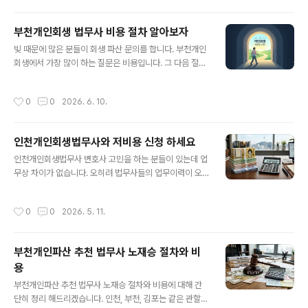
권자의 동의는 없어도 법원에서 서류 심사만으로 강제 결
이 신청 자격이 안되는 ..
정을 내립니다. 또한 연체가 있어도 없어도 상관없이 개인
부천개인회생 법무사 비용 절차 알아보자
회생은 빠르게 시작 하고 추심 방어를 선제적으로 할 수 있
글 내용
습니다. 1. 부천개인회생 신청 부천법무사 - 부천개인회생
빚 때문에 많은 분들이 회생 파산 문의를 합니다. 부천개인
신청은 부천법무사에 가서 하면 됩니다. 상동 부천법원앞
회생에서 가장 많이 하는 질문은 비용입니다. 그 다음 절차
법무사 사무소가 많이 있는데 이 글을 작성한 부천법무사
기간으로 간단히 전화 상담 후 다음날 또는 다음주에 실제
노재승 사무소로 오시면 무료상담 해드리고 저렴한 비용에
방문해서 사건 계약 하는 분들이 많습니다. 가장 명확하게
작성시간
0
0
2026. 6. 10.
사건 진행 해드립니다. 특히 계약금..
상담을 받아야 하는 부분은 예상되는 월변제금 입니다. 1:1
맞춤 질문으로 실제 실무상 보정심사에서 어떤 부분이 핵
심이 되어 결과가 어떻게 되는지 솔직하게 말해주는 곳에
인천개인회생법무사와 저비용 신청 하세요
신청 하세요. 부천개인회생 절차에서 보정이 가장 중요하
글 내용
고 보정을 잘 처리 해야 빚탕감도 더 됩니다.1. 부천개인회
인천개인회생법무사 변호사 고민을 하는 분들이 있는데 업
생 관할 법원- 법무사 사무소에서 신청 법원을 고를 수 있
무상 차이가 없습니다. 오히려 법무사들의 업무이력이 오
을 때는 인천지방법원이 가장 후순위 입니다. 만약 신청인
래되어 보정처리나 변제계획안 최적화 계산도 잘 해줍니
하는 분이 직장이 서울이나 경기도라면 회생법원 접수가
다. 특히 가장 중요한 인천지방법원의 보정명령에 최적화
작성시간
0
0
2026. 5. 11.
최우선 순위 입니다. 하지만 대부..
된 처리를 할 수 있습니다. 보정이 가장 중요한 이유는 보정
에서 빚탕감률이 결정 되고 특히 인천지방법원은 빚을 더
갚게 하려고 압박 보정을 하는 법원이기 때문에 대처를 잘
부천개인파산 추천 법무사 노재승 절차와 비
해야 합니다. 법무사 보다 변호사가 비용도 비싼 경우가 많
용
고 각종 추가 비용에 성공보수까지 요구 하는 경우도 있는
글 내용
데 그렇게 비싸게 주고 신청 할 만큼 업무 차이가 없습니다.
부천개인파산 추천 법무사 노재승 절차와 비용에 대해 간
그냥 법무사 변호사 고민 보다는 보정을 잘 해주는 곳에 신
단히 정리 해드리겠습니다. 인천, 부천, 김포는 같은 관할