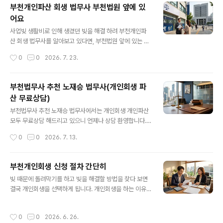
부천개인파산 회생 법무사 부천법원 앞에 있
리 하기 때문에 보정 대응도 특화 되어 있습니다. 1. 인천개
어요
인회생 신청자격- 빚이 1천만원 이상, 재산은 빚 보다 적고,
글 내용
반드시 신청인 본인의 소득이 있어야 합니다. 간단한 조건
사업빚 생활비로 인해 생겼던 빚을 해결 하려 부천개인파
이지만 막상 상담을 해보면 3명 중 1명은 신청불가 입니다.
산 회생 법무사를 알아보고 있다면, 부천법원 앞에 있는 부
생각 보다 많은 분들이 인천개인회생 신청자격이 안됩니
천법무사 노재승 법무사를 찾아 무료상담을 받아보세요.
작성시간
0
0
2026. 7. 23.
다. 따라서 혼자 신청 ..
부천법원 앞에는 법무사 변호사 사무실이 밀집해 법조타운
을 형성하고 있어 비교적 비용도 저렴한 곳이 있고 오랜기
간 한자리에서 영업해 실력있는 사무실이 많이 있습니다.
부천법무사 추천 노재승 법무사(개인회생 파
일단 전화로 무료상담 해주는 곳이 있으니 전화로 간단히
산 무료상담)
상담 받고 비용 문의 하고 문자로 서류 전송 받아 미리 준비
글 내용
해 방문하면 더 빠르게 부천개인파산 회생을 진행 할 수 있
부천법무사 추천 노재승 법무사에서는 개인회생 개인파산
습니다. 1. 부천개인파산 회생 법무사 비용- 개인파산 개인
모두 무료상담 해드리고 있으니 언제나 상담 환영합니다.
회생은 서류 심사만으로 끝나는 변론없는 신청사건 이기
무료상담전화 1600-3367에서 1:1맞춤 상담으로 개인회
작성시간
0
0
2026. 7. 13.
때문에 변호사 법무사 업무차이가 없습니다. 오랜기간 회
생 개인파산 신청자격, 절차, 비용, 서류안내까지 상담 받고
생파산을 해 온 업무 실무 능력만 있으면 비용..
미리 서류 준비해서 사무실 방문 하면 더 빠르게 개인회생
개인파산을 시작 할 수 있습니다.1. 부천법무사 노재승 사무
부천개인회생 신청 절차 간단히
소 회생파산 무료전화상담 - 개인회생 파산 문의 전화 2명
글 내용
빚 때문에 돌려막기를 하고 빚을 해결할 방법을 찾다 보면
중 1명은 신청 조건이 안됩니다. 신청 조건이 안되는 상담
결국 개인회생을 선택하게 됩니다. 개인회생을 하는 이유
은 질문 몇개 5분도 안되서 상담이 종료 됩니다. 방문 상담
는 빚을 최대 90% 감면 해주고, 이자 전액탕감 그리고 탕
도 마찬가지 입니다. 방문상담 왔는데 신청자격이 안되면
감 된 빚을 나눠 갚을 수 있도록 변제계획안을 인가 받을 수
5분도 안되서 상담이 종료 됩니다. 그래서 미리 전화로 신
작성시간
0
0
2026. 6. 26.
있습니다. 이 부천개인회생 절차 과정에서 돈을 빌려준 채
청자격이라도 문의 하고 방문 오시는게 좋습니다. 가장 많