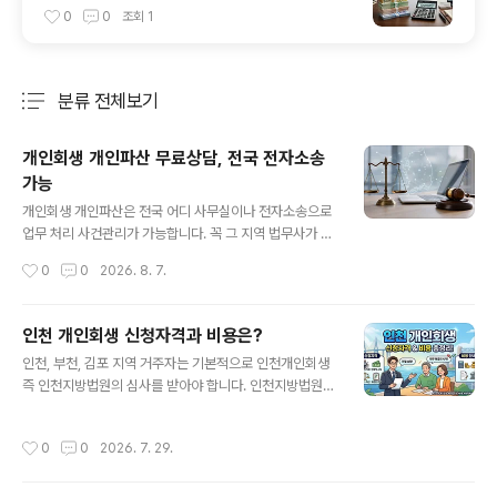
0
0
조회
1
분류 전체보기
주요 글 목록
개인회생 개인파산 무료상담, 전국 전자소송
가능
글 내용
개인회생 개인파산은 전국 어디 사무실이나 전자소송으로
업무 처리 사건관리가 가능합니다. 꼭 그 지역 법무사가 아
니어도 됩니다. 비용 저렴하고 실무 잘 하는 곳 특히 중요한
작성시간
0
0
2026. 8. 7.
점은 보정처리를 잘 해야 빚도 더 탕감 받는 변제계획안으
로 통과가 가능합니다. 법원이 빚을 더 갚으라는 압박 보정
을 하면 그렇게 갚기 힘들다는 반박 추가 보정을 해주는 곳
인천 개인회생 신청자격과 비용은?
에 신청 해야 합니다. 비용도 저렴하고 보정 실무도 잘 해주
글 내용
인천, 부천, 김포 지역 거주자는 기본적으로 인천개인회생
면 최고 입니다. 개인회생 개인파산 무료상담에서 실무 위
즉 인천지방법원의 심사를 받아야 합니다. 인천지방법원의
주로 1:1 맞춤 상담 핵심 보정내용까지 상담 해주는 곳에 신
특징을 잘 알고 보정 대응을 잘 해야 빚탕감도 더 받는 변제
청하세요. 반대로 실무 상담 없이 무조건 된다 서류 보내라
계획안의 통과가 가능한 법원입니다. 인천지방법원은 빚을
사건계약 하자는 영업에만 치중하고 비싼곳에 신청하지 마
작성시간
0
0
2026. 7. 29.
더 갚게 하려 변제율 상향을 보정명령으로 내리기 때문에
세요.1. 개인회생 개인파산 무료상담 전화 1600-3367-
반박 보정이 중요합니다. 인천 개인회생은 타 지역 사무실
개인회생 개인파산 무..
보다는 인천, 부천 사무실이 인천 개인회생 업무를 많이 처