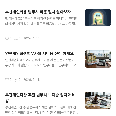
권자의 동의는 없어도 법원에서 서류 심사만으로 강제 결
이 신청 자격이 안되는 ..
정을 내립니다. 또한 연체가 있어도 없어도 상관없이 개인
부천개인회생 법무사 비용 절차 알아보자
회생은 빠르게 시작 하고 추심 방어를 선제적으로 할 수 있
글 내용
습니다. 1. 부천개인회생 신청 부천법무사 - 부천개인회생
빚 때문에 많은 분들이 회생 파산 문의를 합니다. 부천개인
신청은 부천법무사에 가서 하면 됩니다. 상동 부천법원앞
회생에서 가장 많이 하는 질문은 비용입니다. 그 다음 절차
법무사 사무소가 많이 있는데 이 글을 작성한 부천법무사
기간으로 간단히 전화 상담 후 다음날 또는 다음주에 실제
노재승 사무소로 오시면 무료상담 해드리고 저렴한 비용에
방문해서 사건 계약 하는 분들이 많습니다. 가장 명확하게
작성시간
0
0
2026. 6. 10.
사건 진행 해드립니다. 특히 계약금..
상담을 받아야 하는 부분은 예상되는 월변제금 입니다. 1:1
맞춤 질문으로 실제 실무상 보정심사에서 어떤 부분이 핵
심이 되어 결과가 어떻게 되는지 솔직하게 말해주는 곳에
인천개인회생법무사와 저비용 신청 하세요
신청 하세요. 부천개인회생 절차에서 보정이 가장 중요하
글 내용
고 보정을 잘 처리 해야 빚탕감도 더 됩니다.1. 부천개인회
인천개인회생법무사 변호사 고민을 하는 분들이 있는데 업
생 관할 법원- 법무사 사무소에서 신청 법원을 고를 수 있
무상 차이가 없습니다. 오히려 법무사들의 업무이력이 오
을 때는 인천지방법원이 가장 후순위 입니다. 만약 신청인
래되어 보정처리나 변제계획안 최적화 계산도 잘 해줍니
하는 분이 직장이 서울이나 경기도라면 회생법원 접수가
다. 특히 가장 중요한 인천지방법원의 보정명령에 최적화
작성시간
0
0
2026. 5. 11.
최우선 순위 입니다. 하지만 대부..
된 처리를 할 수 있습니다. 보정이 가장 중요한 이유는 보정
에서 빚탕감률이 결정 되고 특히 인천지방법원은 빚을 더
갚게 하려고 압박 보정을 하는 법원이기 때문에 대처를 잘
부천개인파산 추천 법무사 노재승 절차와 비
해야 합니다. 법무사 보다 변호사가 비용도 비싼 경우가 많
용
고 각종 추가 비용에 성공보수까지 요구 하는 경우도 있는
글 내용
데 그렇게 비싸게 주고 신청 할 만큼 업무 차이가 없습니다.
부천개인파산 추천 법무사 노재승 절차와 비용에 대해 간
그냥 법무사 변호사 고민 보다는 보정을 잘 해주는 곳에 신
단히 정리 해드리겠습니다. 인천, 부천, 김포는 같은 관할