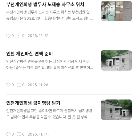
다. 법원에서 보정을 통해 빚을 더 갚으라는 압박을 하는 법
부천개인회생 법무사 노재승 사무소 위치
원이기 때문에 대응 보정을 잘 해야 합니다. 부천개인파산
글 내용
부천개인회생 법무사 노재승 사무소 위치는 부천법원 앞
도 마찬가지 입니다. 보정이 쉽게 지나가지 않는 법원입니
뉴법조타운 303호 입니다. 송내역에서 걸어오셔도 됩니
다.1. 부천개인회생 부천개인파산은 부천법무사 노재승-인
다. 주차는 인근 공영주자창 이용하세요. 부천개인회생 파
천지방법원의 심사 기준은 다른 법원과 많이 다릅니다-인
산 법무사 노재승 사무소는 회생파산을 주업무로 무료상담
천지방법원의 보정처리를 많이 해 본 사무실이 잘 합니다-
작성시간
0
0
2025. 12. 31.
을 해드리고 있습니다. 언제든 전화 방문 상담 문의 주시면
보정 잘 해야 빚도 더 탕감 받습니다 실제 법원이 30%갚
됩니다. 1:1맞춤 계산으로 확실하고 정확한 상담 해드립니
으라고 하는거 반박 보정으로 10%만 갚게 결과까지 나..
다. 안되는건 안받습니다. 비용도 최대한 저렴하게 분납 하
인천 개인파산 면책 준비
세요.1. 부천개인회생 법무사 노재승 사무소-인천, 부천 개
글 내용
인회생 파산 잘 준비해서 보정처리도 잘 해야 빚을 더 탕감
인천개인파산 면책을 준비하는 과정에서 가장 먼저 해야
받습니다-인천, 부천 사건을 많이 해 본 법무사 사무소가
하는 1순위는 자격 조건입니다. 특히 파산선고 후 면책이
보정처리 잘 합니다-최소한의 계약금으로 빠른 접수 먼저
가능한지 까지 확실하게 1:1 상담을 받고 면책 기각시 환불
해서 추심부터 막아드립니다-비용은 저렴하게, 분납 이자
까지 해준다는 믿을 수 있는 법무사를 찾아 신청 해야 합니
작성시간
0
0
2025. 11. 26.
분납 수수료 없이 편하게 나눠 주세요..
다. 최근 면책 불가능한 파산을 신청하고 면책 안되면 직장
구해서 회생으로 면책 받자고 수임료를 또 받는 사무실이
있다고 합니다. 처음 부터 면책이 기각 될 파산은 안해야 합
인천개인회생 금지명령 받기
니다.1. 개인파산 면책 자격-최근 채무, 최근 실직은 개인파
글 내용
산으로 면책 받기 어렵습니다.-오랜 채무, 오랜 연체기간,
인천개인회생을 고민 중이라면 빠르게 신청해서 금지명령
장기 실업자, 신용불량자면 개인파산으로 면책 가능성이
도 받아야 연체 추심을 막을 수 있습니다. 잘 못 된 상식이
높습니다.-채무 원인이 주식, 도박, 코인, 사행성, 낭비, 사
있는데 취업후 3개월 기다릴 필요 없습니다. 취업 하자마
치라면 면책불가 입니다.-세금이나 담보대출은 탕감 불가
자 근로계약서 작성 되면 개인회생 빠르게 신청 하세요. 급
작성시간
0
0
2025. 11. 14.
입니다.-사업빚이나 ..
여 내역은 나중에 심사과정에서 제출해도 됩니다. 근로계