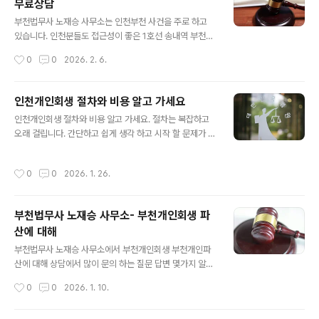
무료상담
세요. 1. 부천개인파산 절차- 부천개인파산 절차는 개인이
글 내용
혼자 하기는 불가능합니다. 채권조사 하고 부채증명서 발
부천법무사 노재승 사무소는 인천부천 사건을 주로 하고
급해 채권자목록 작성부터 진술서, 재산목록, 면제재산 신
있습니다. 인천분들도 접근성이 좋은 1호선 송내역 부천법
청, 주소보정, 채권자 이의신청 답변서, 사실조회 요청등 전
원 앞에 위치해 회생 파산 무료상담을 해드립니다. 전화 방
작성시간
0
0
2026. 2. 6.
문적인 서류작성 보완 작업이 필수 입니다. 특히 절차 중 가
문 모두 무료상담 해드리니 회생 파산 문의 언제나 환영 입
장 신경써서 해야 하는 파산관재인 서..
니다. 비용도 저렴하게 자체분납으로 받으니 부담 없이 신
청 하세요. 다만 꼼꼼한 1:1맞춤 상담으로 회생 파산 조건
인천개인회생 절차와 비용 알고 가세요
안되는 분은 사건 수임 하지 않습니다. 1. 부천법무사 노재
글 내용
인천개인회생 절차와 비용 알고 가세요. 절차는 복잡하고
승 사무소 개인회생 파산 추천- 저희 사무실은 하던분들 추
오래 걸립니다. 간단하고 쉽게 생각 하고 시작 할 문제가 아
천으로 많이 옵니다- 개인회생을 하셨던 분이 추가 빚이 생
닙니다. 이렇게까지 서류를 내야 한다고? 뭐가 이렇게 절차
겨서 회생을 또 하기도 합니다- 비용을 비교 하고 저렴 해
도 느리고 언제 까지 기다려야 해요? 라고 절차 중 계속 문
서 하는 분도 있고- 연락도 잘 되고 설명도 쉽게 잘 해준다
작성시간
0
0
2026. 1. 26.
의 옵니다. 법원이 심사 하는게 그렇게 빠른게 아니고 서류
고 합니다- 서류 준비 하면서 문자인증으로 발급 가능한 서
심사도 채권자 동의 없이 빚탕감 결정을 법원이 하기 때문
류는 사무실에서 발급해 편..
에 꼼꼼하게 다 검사 합니다. 비용은 적당히 싼곳에 하면 그
부천법무사 노재승 사무소- 부천개인회생 파
만 이지만 비용 보다 실무 보정 처리 잘 하는 곳 선택해야
산에 대해
빚탕감 더 받습니다. 1. 인천개인회생 절차 기간은?- 절차
글 내용
시작 전에 먼저 무료전화상담으로 자격 조건과 빚탕감률
부천법무사 노재승 사무소에서 부천개인회생 부천개인파
알고 시작 하세요- 절차는 상담, 법원신청, 금지명령, 보정
산에 대해 상담에서 많이 문의 하는 질문 답변 몇가지 알려
명령, 개시결정, 인가결정 순서로 진행 됩니다- 인천개인회
드리겠습니다.부천개인회생 부천개인파산은 기본적으로
작성시간
0
0
2026. 1. 10.
생 서류 심사는 3..
인천지방법원 심사 관할 이라 신청과 보정을 잘 해야 최종
적으로 빚을 더 탕감 받는 변제계획안의 통과가 가능합니