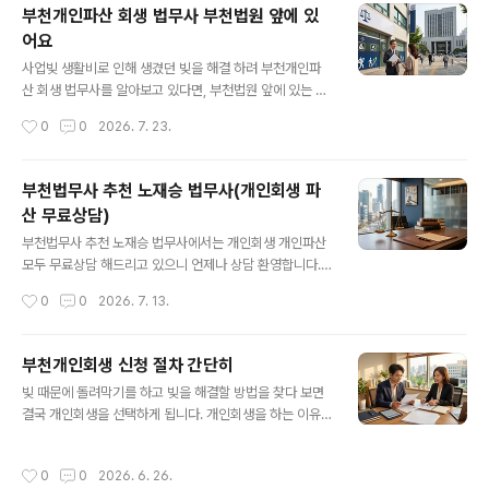
부천개인파산 회생 법무사 부천법원 앞에 있
리 하기 때문에 보정 대응도 특화 되어 있습니다. 1. 인천개
어요
인회생 신청자격- 빚이 1천만원 이상, 재산은 빚 보다 적고,
글 내용
반드시 신청인 본인의 소득이 있어야 합니다. 간단한 조건
사업빚 생활비로 인해 생겼던 빚을 해결 하려 부천개인파
이지만 막상 상담을 해보면 3명 중 1명은 신청불가 입니다.
산 회생 법무사를 알아보고 있다면, 부천법원 앞에 있는 부
생각 보다 많은 분들이 인천개인회생 신청자격이 안됩니
천법무사 노재승 법무사를 찾아 무료상담을 받아보세요.
작성시간
0
0
2026. 7. 23.
다. 따라서 혼자 신청 ..
부천법원 앞에는 법무사 변호사 사무실이 밀집해 법조타운
을 형성하고 있어 비교적 비용도 저렴한 곳이 있고 오랜기
간 한자리에서 영업해 실력있는 사무실이 많이 있습니다.
부천법무사 추천 노재승 법무사(개인회생 파
일단 전화로 무료상담 해주는 곳이 있으니 전화로 간단히
산 무료상담)
상담 받고 비용 문의 하고 문자로 서류 전송 받아 미리 준비
글 내용
해 방문하면 더 빠르게 부천개인파산 회생을 진행 할 수 있
부천법무사 추천 노재승 법무사에서는 개인회생 개인파산
습니다. 1. 부천개인파산 회생 법무사 비용- 개인파산 개인
모두 무료상담 해드리고 있으니 언제나 상담 환영합니다.
회생은 서류 심사만으로 끝나는 변론없는 신청사건 이기
무료상담전화 1600-3367에서 1:1맞춤 상담으로 개인회
작성시간
0
0
2026. 7. 13.
때문에 변호사 법무사 업무차이가 없습니다. 오랜기간 회
생 개인파산 신청자격, 절차, 비용, 서류안내까지 상담 받고
생파산을 해 온 업무 실무 능력만 있으면 비용..
미리 서류 준비해서 사무실 방문 하면 더 빠르게 개인회생
개인파산을 시작 할 수 있습니다.1. 부천법무사 노재승 사무
부천개인회생 신청 절차 간단히
소 회생파산 무료전화상담 - 개인회생 파산 문의 전화 2명
글 내용
빚 때문에 돌려막기를 하고 빚을 해결할 방법을 찾다 보면
중 1명은 신청 조건이 안됩니다. 신청 조건이 안되는 상담
결국 개인회생을 선택하게 됩니다. 개인회생을 하는 이유
은 질문 몇개 5분도 안되서 상담이 종료 됩니다. 방문 상담
는 빚을 최대 90% 감면 해주고, 이자 전액탕감 그리고 탕
도 마찬가지 입니다. 방문상담 왔는데 신청자격이 안되면
감 된 빚을 나눠 갚을 수 있도록 변제계획안을 인가 받을 수
5분도 안되서 상담이 종료 됩니다. 그래서 미리 전화로 신
작성시간
0
0
2026. 6. 26.
있습니다. 이 부천개인회생 절차 과정에서 돈을 빌려준 채
청자격이라도 문의 하고 방문 오시는게 좋습니다. 가장 많