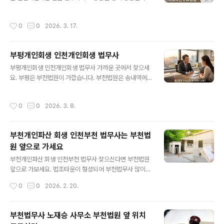
차이가 많이 난다고 다음날 서류 들고 와서 문의를 하시는
담 없이 하고 저렴한 법무사 찾아가 신청 하세요. 개인파산
데 저희 부천법무사 노재승 사무소는 한자리에서 오랜 기
을 하지 않으면 내가 죽으면 내 가족이 내 빚을 갚아야 합니
작성시간
0
0
2026. 3. 17.
간 회생파산 업무를 주로 해왔습니다. 신생 ..
다. 빚의 악순환 고리를 개인파산 면책을 통해 벗어나세요.
빚 없이 남은 새인생 살면 됩니다. 개인파산 면책을 받는 다
고 해서 인생이 망한게 아니고 다시 경제 활동 가능하고 연
부평개인회생 인천개인회생 법무사
예인도 하고 잘 살고 있습니다. 걱정하지 말고 빚을 전부 없
글 내용
애주는 개인파산 면책 제도 적극 신청 하세요. 다만, 파격적
부평개인회생 인천개인회생 법무사 가까운 곳에서 찾으세
인 빚탕감 혜택만큼 누구나 다 신청하고 통과 가능 하지 않
요. 부평은 부천법원이 가깝습니다. 부천법원은 송내역에
습니다. 일단 개인파산 면책 신청 자격을 확인하세요.1. 인
있어 접급성이 좋고 부천법원 앞 법조타운이 형성 되어 있
천개인파산 전문 법무사 무료상담- 인천, 부천은 같은 관할
어 법무사 사무소가 많이 밀집해 있어 비용도 저렴하고 실
작성시간
0
0
2026. 3. 8.
법원으로 부천 법..
무 능력을 갖춘 사무실이 많은데 이 글을 작성한 부천법무
사 노재승 사무소도 인천, 부천 개인회생 파산을 주업무로
오랜 기간 한 곳에서 일 하고 있습니다. 방문 전화 모두 무
부천개인파산 회생 인천부천 법무사는 부천법
료상담으로 부평개인회생 상담 해드리니 부담 없이 연락
원 앞으로 가세요
주세요 (무료상담전화 1600-3367)1. 부평개인회생 인천
글 내용
부천법무사 노재승 사무소- 부평개인회생은 인천, 부천 같
부천개인파산 회생 인천부천 법무사 찾으신다면 부천법원
은 관할로 인천지방법원에서 심사를 합니다. 인천지방법원
앞으로 가보세요. 법조타운이 형성되어 부천법무사 많이
사건은 절차가 길고 잦은 추가 보정으로 변제금 상향을 시
위치해 있습니다. 법원 앞 법무사 사무실이 좋은 점은 오랜
작성시간
0
0
2026. 2. 20.
키는 법원이라 보정 처리를 더 꼼꼼하게 ..
기간 한 자리에서 업무 처리를 해 온 법무사가 일도 잘 하지
만 비용도 저렴한 곳이 있습니다. 이 글을 작성한 부천법무
사 노재승 사무소도 저렴한 비용으로 부천개인파산 회생
부천법무사 노재승 사무소 부천법원 앞 위치
사건 진행 하고 있으니 무료상담 받으로 언제든 방문해주