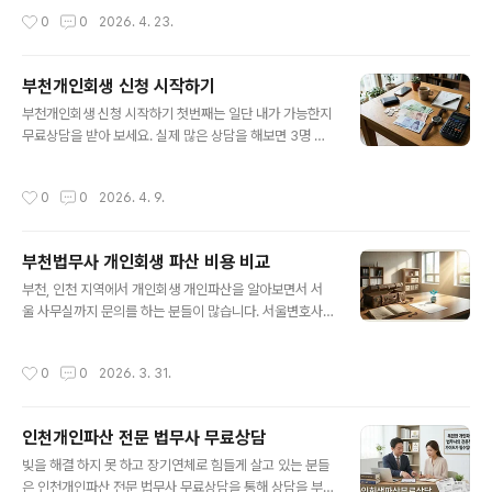
청 하면 됩니다. 1. 인천개인회생법무사 노재승 사무소- 이
법원인 인천지방법원의 심사를 받습니다. 부천개인파산도
작성시간
0
0
2026. 4. 23.
글을 작성한 인천개인회생법무사 노재..
인천지방법원에서 심사 관리를 하는데 특징이 파산관재인
서류 제출시 자세한 서류 심사로 최근채무 최근 카드빚 사
용처 재산처분내역, 보험처분내역, 상속내역 가족간 통장
부천개인회생 신청 시작하기
거래내역등 정말 꼼꼼히 서류를 살펴보고 환가 결정을 합
글 내용
부천개인회생 신청 시작하기 첫번째는 일단 내가 가능한지
니다. 환가 결정이 안나오면 좋지만 감당 하기 힘든 환가 결
무료상담을 받아 보세요. 실제 많은 상담을 해보면 3명 중
정으로 개인파산 선고는 받아도 결국 면책을 못 받는 분들
1명은 개인회생 신청 조건이 안됩니다. 생각 보다 많은 분
도 있습니다. 따라서 빚이 최근 채무라면 일단 개인파산으
들이 빚이 있지만 신청도 못 합니다. 나는 빚이 있으니 당연
로 빚을 탕감 받을 생각 하지 말고 차라리 일을 해서 개인회
작성시간
0
0
2026. 4. 9.
히 되겠지 하고 비용 기간 절차 문의 하는 분들도 3명 중 1
생을 신청 하는게 더 좋습니다. 1. 부천개인파산 신청자격-
명은 신청 못 하고 좌절 하니 일단 먼저 무료상담전화를 통
부천법무사 노재승 사무소와 무료전화상담시..
해 개인회생 조건이 되는지? 얼마니 빚탕감이 가능하고 월
부천법무사 개인회생 파산 비용 비교
변제금을 내가 실제 납부가 가능한지? 먼저 알아보고 시작
글 내용
하세요.1. 부천개인회생 무료상담- 부천법무사 노재승 사무
부천, 인천 지역에서 개인회생 개인파산을 알아보면서 서
소는 무료전화상담(1600-3367) 해드립니다. 1:1맞춤 질
울 사무실까지 문의를 하는 분들이 많습니다. 서울변호사
문으로 5분안에 신청 조건과 빚탕감률 계산해드립니다. 조
사무실 비용이 너무 비싸다며 비용 비교 문의가 오는데 비
건 확인 후 비용과 절차,실무 보정 핵심사항까지 꼼꼼히 상
용만 아니라 비싼 비용에 송달료도 별도, 어디는 인천사건
작성시간
0
0
2026. 3. 31.
담 해드립니다. 전..
은 복잡하고 보정이 자주 나온다고 추가 보정비를 받고 성
공보수까지 요구 하는데 이게 맞는지? 여기는 얼마인지 문
의를 합니다. 부천법무사 노재승 사무소는 평균적으로 15
인천개인파산 전문 법무사 무료상담
0만원~250만원 사이가 대부분 입니다. 채권자가 많으면
글 내용
비용도 10만원씩 달라집니다. 채권자 7곳 기준 송달료 포
빚을 해결 하지 못 하고 장기연체로 힘들게 살고 있는 분들
함 200만원이면 충분 합니다. 여기는 왜 비용이 싼가요?
은 인천개인파산 전문 법무사 무료상담을 통해 상담을 부