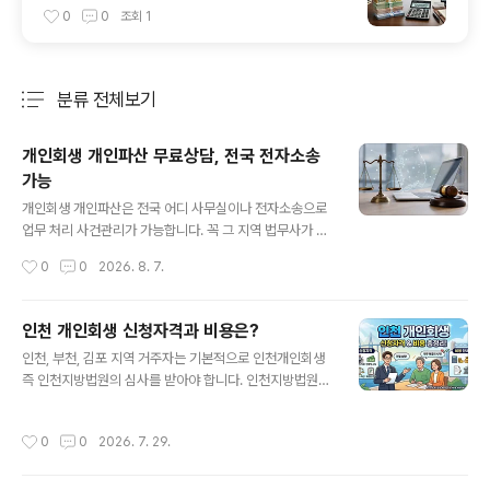
0
0
조회
1
분류 전체보기
주요 글 목록
개인회생 개인파산 무료상담, 전국 전자소송
가능
글 내용
개인회생 개인파산은 전국 어디 사무실이나 전자소송으로
업무 처리 사건관리가 가능합니다. 꼭 그 지역 법무사가 아
니어도 됩니다. 비용 저렴하고 실무 잘 하는 곳 특히 중요한
작성시간
0
0
2026. 8. 7.
점은 보정처리를 잘 해야 빚도 더 탕감 받는 변제계획안으
로 통과가 가능합니다. 법원이 빚을 더 갚으라는 압박 보정
을 하면 그렇게 갚기 힘들다는 반박 추가 보정을 해주는 곳
인천 개인회생 신청자격과 비용은?
에 신청 해야 합니다. 비용도 저렴하고 보정 실무도 잘 해주
글 내용
인천, 부천, 김포 지역 거주자는 기본적으로 인천개인회생
면 최고 입니다. 개인회생 개인파산 무료상담에서 실무 위
즉 인천지방법원의 심사를 받아야 합니다. 인천지방법원의
주로 1:1 맞춤 상담 핵심 보정내용까지 상담 해주는 곳에 신
특징을 잘 알고 보정 대응을 잘 해야 빚탕감도 더 받는 변제
청하세요. 반대로 실무 상담 없이 무조건 된다 서류 보내라
계획안의 통과가 가능한 법원입니다. 인천지방법원은 빚을
사건계약 하자는 영업에만 치중하고 비싼곳에 신청하지 마
작성시간
0
0
2026. 7. 29.
더 갚게 하려 변제율 상향을 보정명령으로 내리기 때문에
세요.1. 개인회생 개인파산 무료상담 전화 1600-3367-
반박 보정이 중요합니다. 인천 개인회생은 타 지역 사무실
개인회생 개인파산 무..
보다는 인천, 부천 사무실이 인천 개인회생 업무를 많이 처